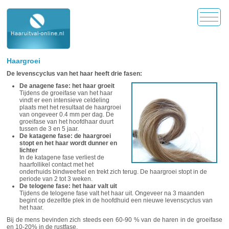
Haargroei
De levenscyclus van het haar heeft drie fasen:
De anagene fase: het haar groeit
Tijdens de groeifase van het haar
vindt er een intensieve celdeling
plaats met het resultaat de haargroei
van ongeveer 0.4 mm per dag. De
groeifase van het hoofdhaar duurt
tussen de 3 en 5 jaar.
De katagene fase: de haargroei
stopt en het haar wordt dunner en
lichter
In de katagene fase verliest de
haarfollikel contact met het
onderhuids bindweefsel en trekt zich terug. De haargroei stopt in de
periode van 2 tot 3 weken.
De telogene fase: het haar valt uit
Tijdens de telogene fase valt het haar uit. Ongeveer na 3 maanden
begint op dezelfde plek in de hoofdhuid een nieuwe levenscyclus van
het haar.
Bij de mens bevinden zich steeds een 60-90 % van de haren in de groeifase
en 10-20% in de rustfase.