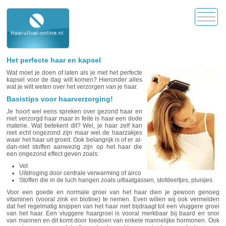
Het perfecte haar en kapsel
Wat moet je doen of laten als je met het perfecte
kapsel voor de dag wilt komen? Hieronder alles
wat je wilt weten over het verzorgen van je haar.
Basistips voor haarverzorging!
Je hoort wel eens spreken over gezond haar en
niet verzorgd haar maar in feite is haar een dode
materie. Wat betekent dit? Wel, je haar zelf kan
niet echt ongezond zijn maar wel de haarzakjes
waar het haar uit groeit. Ook belangrijk is of er al-
dan-niet stoffen aanwezig zijn op het haar die
een ongezond effect geven zoals:
Vet
Uitdroging door centrale verwarming of airco
Stoffen die in de luch hangen zoals uitlaatgassen, stofdeeltjes, pluisjes
Voor een goede en normale groei van het haar dien je gewoon genoeg
vitaminen (vooral zink en biotine) te nemen. Even willen wij ook vermelden
dat het regelmatig knippen van het haar niet bijdraagt tot een vluggere groei
van het haar. Een vluggere haargroei is vooral merkbaar bij baard en snor
van mannen en dit komt door toedoen van enkele mannelijke hormonen. Ook