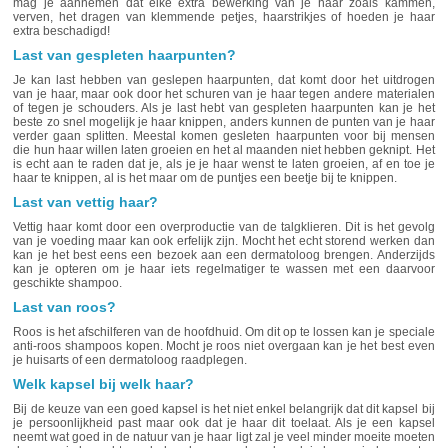
mag je aannemen dat elke extra bewerking van je haar zoals kammen,
verven, het dragen van klemmende petjes, haarstrikjes of hoeden je haar
extra beschadigd!
Last van gespleten haarpunten?
Je kan last hebben van geslepen haarpunten, dat komt door het uitdrogen
van je haar, maar ook door het schuren van je haar tegen andere materialen
of tegen je schouders. Als je last hebt van gespleten haarpunten kan je het
beste zo snel mogelijk je haar knippen, anders kunnen de punten van je haar
verder gaan splitten. Meestal komen gesleten haarpunten voor bij mensen
die hun haar willen laten groeien en het al maanden niet hebben geknipt. Het
is echt aan te raden dat je, als je je haar wenst te laten groeien, af en toe je
haar te knippen, al is het maar om de puntjes een beetje bij te knippen.
Last van vettig haar?
Vettig haar komt door een overproductie van de talgklieren. Dit is het gevolg
van je voeding maar kan ook erfelijk zijn. Mocht het echt storend werken dan
kan je het best eens een bezoek aan een dermatoloog brengen. Anderzijds
kan je opteren om je haar iets regelmatiger te wassen met een daarvoor
geschikte shampoo.
Last van roos?
Roos is het afschilferen van de hoofdhuid. Om dit op te lossen kan je speciale
anti-roos shampoos kopen. Mocht je roos niet overgaan kan je het best even
je huisarts of een dermatoloog raadplegen.
Welk kapsel bij welk haar?
Bij de keuze van een goed kapsel is het niet enkel belangrijk dat dit kapsel bij
je persoonlijkheid past maar ook dat je haar dit toelaat. Als je een kapsel
neemt wat goed in de natuur van je haar ligt zal je veel minder moeite moeten