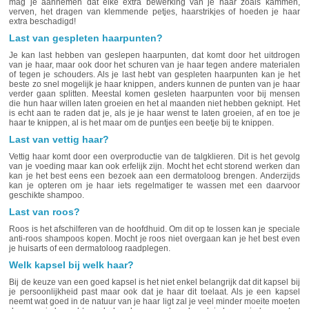
mag je aannemen dat elke extra bewerking van je haar zoals kammen,
verven, het dragen van klemmende petjes, haarstrikjes of hoeden je haar
extra beschadigd!
Last van gespleten haarpunten?
Je kan last hebben van geslepen haarpunten, dat komt door het uitdrogen
van je haar, maar ook door het schuren van je haar tegen andere materialen
of tegen je schouders. Als je last hebt van gespleten haarpunten kan je het
beste zo snel mogelijk je haar knippen, anders kunnen de punten van je haar
verder gaan splitten. Meestal komen gesleten haarpunten voor bij mensen
die hun haar willen laten groeien en het al maanden niet hebben geknipt. Het
is echt aan te raden dat je, als je je haar wenst te laten groeien, af en toe je
haar te knippen, al is het maar om de puntjes een beetje bij te knippen.
Last van vettig haar?
Vettig haar komt door een overproductie van de talgklieren. Dit is het gevolg
van je voeding maar kan ook erfelijk zijn. Mocht het echt storend werken dan
kan je het best eens een bezoek aan een dermatoloog brengen. Anderzijds
kan je opteren om je haar iets regelmatiger te wassen met een daarvoor
geschikte shampoo.
Last van roos?
Roos is het afschilferen van de hoofdhuid. Om dit op te lossen kan je speciale
anti-roos shampoos kopen. Mocht je roos niet overgaan kan je het best even
je huisarts of een dermatoloog raadplegen.
Welk kapsel bij welk haar?
Bij de keuze van een goed kapsel is het niet enkel belangrijk dat dit kapsel bij
je persoonlijkheid past maar ook dat je haar dit toelaat. Als je een kapsel
neemt wat goed in de natuur van je haar ligt zal je veel minder moeite moeten