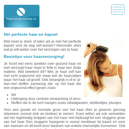
Het perfecte haar en kapsel
Wat moet je doen of laten als je met het perfecte
kapsel voor de dag wilt komen? Hieronder alles
wat je wilt weten over het verzorgen van je haar.
Basistips voor haarverzorging!
Je hoort wel eens spreken over gezond haar en
niet verzorgd haar maar in feite is haar een dode
materie. Wat betekent dit? Wel, je haar zelf kan
niet echt ongezond zijn maar wel de haarzakjes
waar het haar uit groeit. Ook belangrijk is of er al-
dan-niet stoffen aanwezig zijn op het haar die
een ongezond effect geven zoals:
Vet
Uitdroging door centrale verwarming of airco
Stoffen die in de luch hangen zoals uitlaatgassen, stofdeeltjes, pluisjes
Voor een goede en normale groei van het haar dien je gewoon genoeg
vitaminen (vooral zink en biotine) te nemen. Even willen wij ook vermelden
dat het regelmatig knippen van het haar niet bijdraagt tot een vluggere groei
van het haar. Een vluggere haargroei is vooral merkbaar bij baard en snor
van mannen en dit komt door toedoen van enkele mannelijke hormonen. Ook