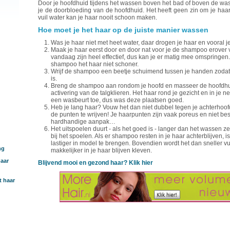
Door je hoofdhuid tijdens het wassen boven het bad of boven de was
je de doorbloeding van de hoofdhuid. Het heeft geen zin om je haa
vuil water kan je haar nooit schoon maken.
Hoe moet je het haar op de juiste manier wassen
Was je haar niet met heet water, daar drogen je haar en vooral j
Maak je haar eerst door en door nat voor je de shampoo erover
vandaag zijn heel effectief, dus kan je er matig mee omspringe
shampoo het haar niet schoner.
Wrijf de shampoo een beetje schuimend tussen je handen zodat h
is.
Breng de shampoo aan rondom je hoofd en masseer de hoofdhui
activering van de talgklieren. Het haar rond je gezicht en in je 
een wasbeurt toe, dus was deze plaatsen goed.
Heb je lang haar? Vouw het dan niet dubbel tegen je achterhoof
de punten te wrijven! Je haarpunten zijn vaak poreus en niet b
hardhandige aanpak…
Het uitspoelen duurt - als het goed is - langer dan het wassen ze
bij het spoelen. Als er shampoo resten in je haar achterblijven, 
lastiger in model te brengen. Bovendien wordt het dan sneller vu
ng
makkelijker in je haar blijven kleven.
aar
Blijvend mooi en gezond haar? Klik hier
t haar