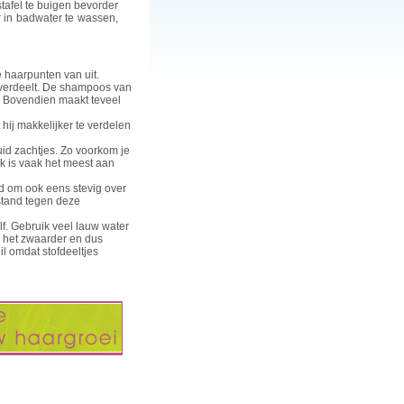
tafel te buigen bevorder
r in badwater te wassen,
e haarpunten van uit.
 verdeelt. De shampoos van
n. Bovendien maakt teveel
ij makkelijker te verdelen
d zachtjes. Zo voorkom je
nek is vaak het meest aan
d om ook eens stevig over
estand tegen deze
lf. Gebruik veel lauw water
is het zwaarder en dus
il omdat stofdeeltjes