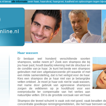
ne.nl bevat
alle informatie
over haar, haaruitval, haargroei, kaalheid en oplossingen tegen bijvo
Haar wassen
Er bestaan wel honderd verschillende soorten
shampoos, welke neem je? Zoek een shampoo die bij
jou haar past, houdt daarbij rekening met de structuur en
de conditie van je haar. Je kunt het beste een shampoo
gebruiken met een uitgebalanceerde pH-waarde of met
een milde samenstelling, dat is het veiligst voor de haar.
Kies een shampoo die je haar niet van je belangrijke
vetten ontdoet. Je moet je haar ook niet te vaak wassen,
met name door gebruik van agressieve shampoos
zorgen de vetklieren op je hoofdhuid voor een
overproductie ter compensatie van het verlies aan
natuurlijke vetten. Dit is de grootste oorzaak van vet haar.
Shampoo die teveel schuimt is vaak ook niet goed; vaak bevatten
concentratie goedkope reiningingsmiddelen, die het haar beroven van 