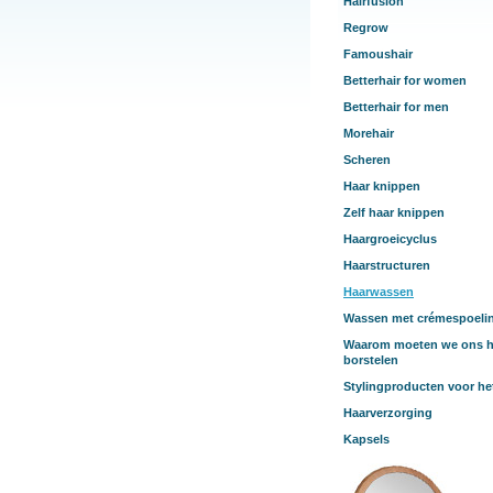
Hairfusion
Regrow
Famoushair
Betterhair for women
Betterhair for men
Morehair
Scheren
Haar knippen
Zelf haar knippen
Haargroeicyclus
Haarstructuren
Haarwassen
Wassen met crémespoeli
Waarom moeten we ons h
borstelen
Stylingproducten voor he
Haarverzorging
Kapsels