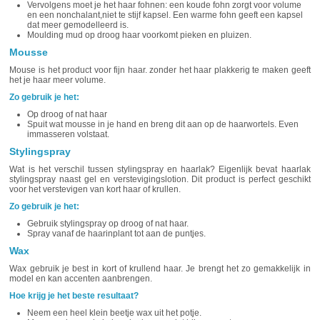
Vervolgens moet je het haar fohnen: een koude fohn zorgt voor volume
en een nonchalant,niet te stijf kapsel. Een warme fohn geeft een kapsel
dat meer gemodelleerd is.
Moulding mud op droog haar voorkomt pieken en pluizen.
Mousse
Mouse is het product voor fijn haar. zonder het haar plakkerig te maken geeft
het je haar meer volume.
Zo gebruik je het:
Op droog of nat haar
Spuit wat mousse in je hand en breng dit aan op de haarwortels. Even
immasseren volstaat.
Stylingspray
Wat is het verschil tussen stylingspray en haarlak? Eigenlijk bevat haarlak
stylingspray naast gel en verstevigingslotion. Dit product is perfect geschikt
voor het verstevigen van kort haar of krullen.
Zo gebruik je het:
Gebruik stylingspray op droog of nat haar.
Spray vanaf de haarinplant tot aan de puntjes.
Wax
Wax gebruik je best in kort of krullend haar. Je brengt het zo gemakkelijk in
model en kan accenten aanbrengen.
Hoe krijg je het beste resultaat?
Neem een heel klein beetje wax uit het potje.