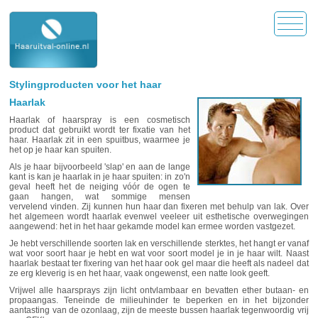
Stylingproducten voor het haar
Haarlak
Haarlak of haarspray is een cosmetisch
product dat gebruikt wordt ter fixatie van het
haar. Haarlak zit in een spuitbus, waarmee je
het op je haar kan spuiten.
Als je haar bijvoorbeeld 'slap' en aan de lange
kant is kan je haarlak in je haar spuiten: in zo'n
geval heeft het de neiging vóór de ogen te
gaan hangen, wat sommige mensen
vervelend vinden. Zij kunnen hun haar dan fixeren met behulp van lak. Over
het algemeen wordt haarlak evenwel veeleer uit esthetische overwegingen
aangewend: het in het haar gekamde model kan ermee worden vastgezet.
Je hebt verschillende soorten lak en verschillende sterktes, het hangt er vanaf
wat voor soort haar je hebt en wat voor soort model je in je haar wilt. Naast
haarlak bestaat ter fixering van het haar ook gel maar die heeft als nadeel dat
ze erg kleverig is en het haar, vaak ongewenst, een natte look geeft.
Vrijwel alle haarsprays zijn licht ontvlambaar en bevatten ether butaan- en
propaangas. Teneinde de milieuhinder te beperken en in het bijzonder
aantasting van de ozonlaag, zijn de meeste bussen haarlak tegenwoordig vrij