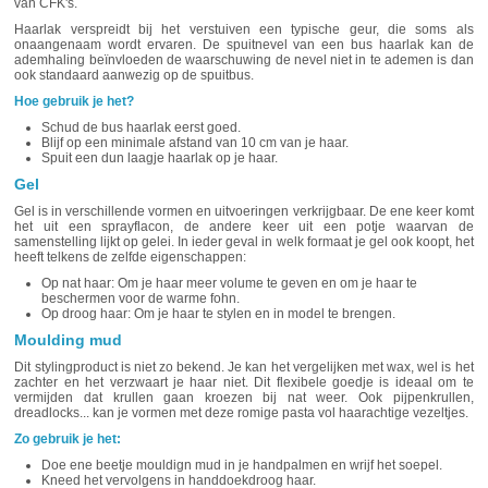
van CFK's.
Haarlak verspreidt bij het verstuiven een typische geur, die soms als
onaangenaam wordt ervaren. De spuitnevel van een bus haarlak kan de
ademhaling beïnvloeden de waarschuwing de nevel niet in te ademen is dan
ook standaard aanwezig op de spuitbus.
Hoe gebruik je het?
Schud de bus haarlak eerst goed.
Blijf op een minimale afstand van 10 cm van je haar.
Spuit een dun laagje haarlak op je haar.
Gel
Gel is in verschillende vormen en uitvoeringen verkrijgbaar. De ene keer komt
het uit een sprayflacon, de andere keer uit een potje waarvan de
samenstelling lijkt op gelei. In ieder geval in welk formaat je gel ook koopt, het
heeft telkens de zelfde eigenschappen:
Op nat haar: Om je haar meer volume te geven en om je haar te
beschermen voor de warme fohn.
Op droog haar: Om je haar te stylen en in model te brengen.
Moulding mud
Dit stylingproduct is niet zo bekend. Je kan het vergelijken met wax, wel is het
zachter en het verzwaart je haar niet. Dit flexibele goedje is ideaal om te
vermijden dat krullen gaan kroezen bij nat weer. Ook pijpenkrullen,
dreadlocks... kan je vormen met deze romige pasta vol haarachtige vezeltjes.
Zo gebruik je het:
Doe ene beetje mouldign mud in je handpalmen en wrijf het soepel.
Kneed het vervolgens in handdoekdroog haar.